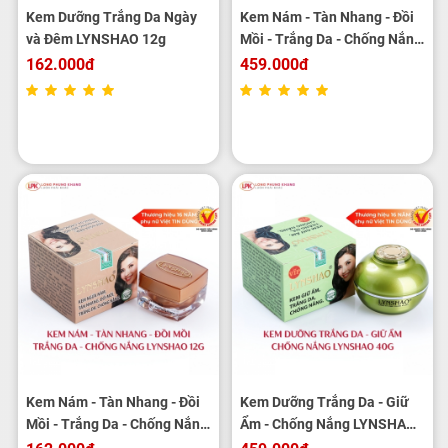
Kem Dưỡng Trắng Da Ngày
Kem Nám - Tàn Nhang - Đồi
và Đêm LYNSHAO 12g
Mồi - Trắng Da - Chống Nắng
LYNSHAO 40g
162.000đ
459.000đ
Kem Nám - Tàn Nhang - Đồi
Kem Dưỡng Trắng Da - Giữ
Mồi - Trắng Da - Chống Nắng
Ẩm - Chống Nắng LYNSHAO
LYNSHAO 12g
40g