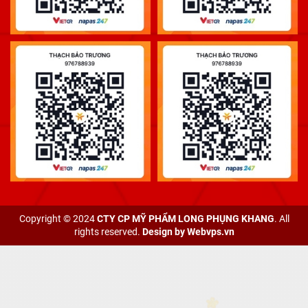
Copyright © 2024
CTY CP MỸ PHẨM LONG PHỤNG KHANG
. All
rights reserved.
Design by
Webvps.vn