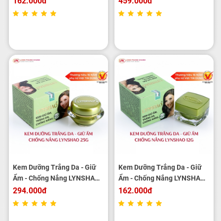
162.000đ
459.000đ
Kem Dưỡng Trắng Da - Giữ
Kem Dưỡng Trắng Da - Giữ
Ẩm - Chống Nắng LYNSHAO
Ẩm - Chống Nắng LYNSHAO
25g
12g
294.000đ
162.000đ