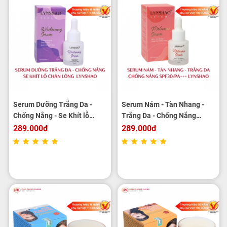
Serum Dưỡng Trắng Da -
Serum Nám - Tàn Nhang -
Chống Nắng - Se Khít lỗ
Trắng Da - Chống Nắng
Chân Lông LYNSHAO 25ml
LYNSHAO 25ml
289.000đ
289.000đ