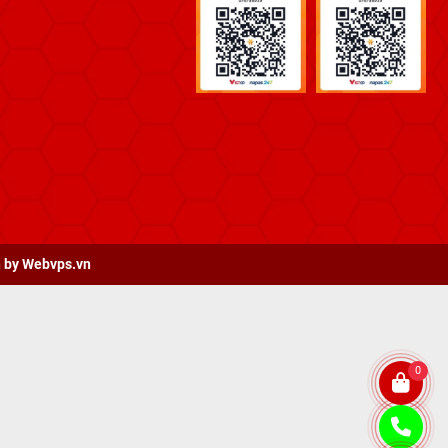
 by
Webvps.vn
0