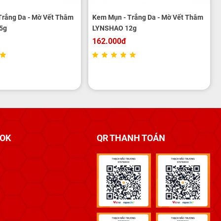
Trắng Da - Mờ Vết Thâm
Kem Mụn - Trắng Da - Mờ Vết Thâm
5g
LYNSHAO 12g
162.000đ
OOK
QR THANH TOÁN