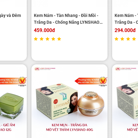
gày và Đêm
Kem Nám - Tàn Nhang - Đồi Mồi -
Kem Nám - T
Trắng Da - Chống Nắng LYNSHAO
Trắng Da -
40g
25g
459.000đ
294.000đ