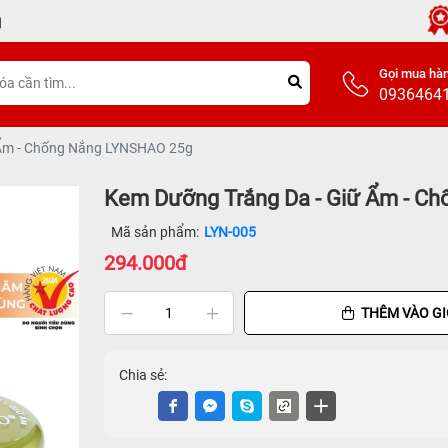
Gọi mua hà
0936464
 Ẩm - Chống Nắng LYNSHAO 25g
Kem Dưỡng Trắng Da - Giữ Ẩm - C
Mã sản phẩm:
LYN-005
294.000đ
THÊM VÀO G
Chia sẻ: