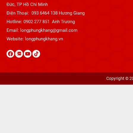
Đức, TP Hồ Chí Minh
Điện Thoại: 093 6464 138 Hương Giang
Hotline: 0902 277 851 Anh Trương
Email: longphungkhang@gmail.com
Website:
longphungkhang.vn
Copyright © 