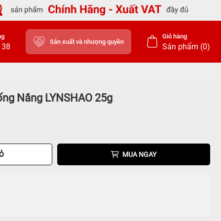
ng
Giỏ hàng
Sản xuất và nhượng quyền
138
Sản phẩm (
0
)
hống Nắng LYNSHAO 25g
IỎ
MUA NGAY