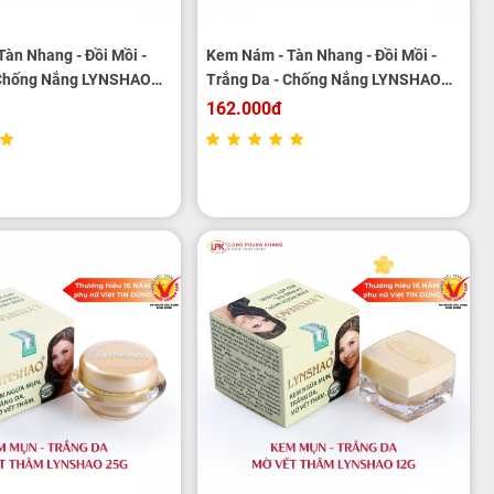
àn Nhang - Đồi Mồi -
Kem Nám - Tàn Nhang - Đồi Mồi -
 Chống Nắng LYNSHAO
Trắng Da - Chống Nắng LYNSHAO
12g
162.000đ