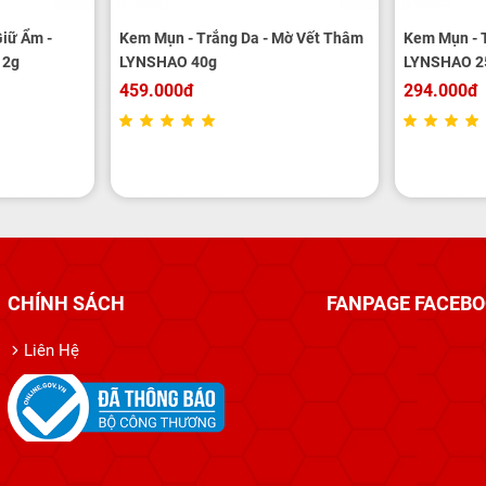
iữ Ẩm -
Kem Mụn - Trắng Da - Mờ Vết Thâm
Kem Mụn - 
12g
LYNSHAO 40g
LYNSHAO 2
459.000đ
294.000đ
CHÍNH SÁCH
FANPAGE FACEB
Liên Hệ