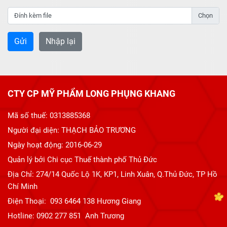
Đính kèm file
CTY CP MỸ PHẨM LONG PHỤNG KHANG
Mã số thuế: 0313885368
Người đại diện: THẠCH BẢO TRƯƠNG
Ngày hoạt động: 2016-06-29
Quản lý bởi Chi cục Thuế thành phố Thủ Đức
Địa Chỉ: 274/14 Quốc Lộ 1K, KP1, Linh Xuân, Q.Thủ Đức, TP Hồ
Chí Minh
Điện Thoại: 093 6464 138 Hương Giang
Hotline: 0902 277 851 Anh Trương