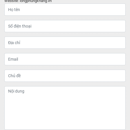
Website:
longphungkhang.vn