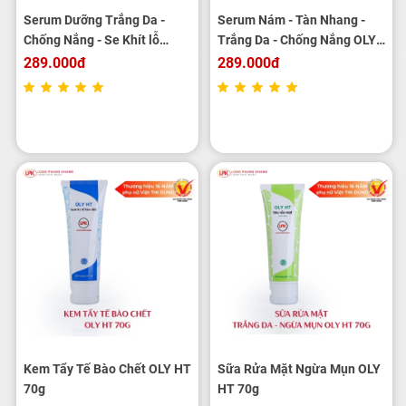
Serum Dưỡng Trắng Da -
Serum Nám - Tàn Nhang -
Chống Nắng - Se Khít lỗ
Trắng Da - Chống Nắng OLY
Chân Lông OLY HT 25ml
HT 25ml
289.000đ
289.000đ
Kem Tẩy Tế Bào Chết OLY HT
Sữa Rửa Mặt Ngừa Mụn OLY
70g
HT 70g