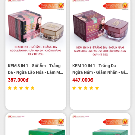
KEM 8 IN 1 - Giữ Ẩm - Trắng
KEM 10 IN 1 - Trắng Da -
Da - Ngừa Lão Hóa - Làm Mịn
Ngừa Nám - Giảm Nhăn - Giữ
Da - Chống Nắng OLY HT 25g
Ẩm - Se Khít Lỗ Chân Lông
387.000đ
447.000đ
OLY HT 35G