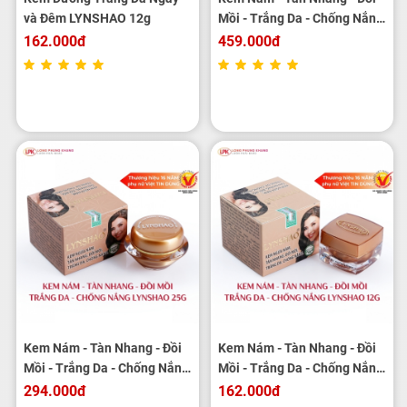
và Đêm LYNSHAO 12g
Mồi - Trắng Da - Chống Nắng
LYNSHAO 40g
162.000đ
459.000đ
Kem Nám - Tàn Nhang - Đồi
Kem Nám - Tàn Nhang - Đồi
Mồi - Trắng Da - Chống Nắng
Mồi - Trắng Da - Chống Nắng
LYNSHAO 25g
LYNSHAO 12g
294.000đ
162.000đ