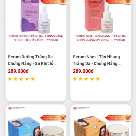
Serum Dưỡng Trắng Da -
Serum Nám - Tàn Nhang -
Chống Nắng - Se Khít lỗ
Trắng Da - Chống Nắng
Chân Lông LYNSHAO 25ml
LYNSHAO 25ml
289.000đ
289.000đ