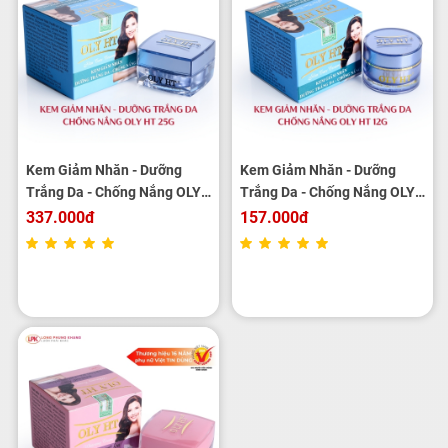
Kem Giảm Nhăn - Dưỡng
Kem Giảm Nhăn - Dưỡng
Trắng Da - Chống Nắng OLY
Trắng Da - Chống Nắng OLY
HT 25g
HT 12g
337.000đ
157.000đ