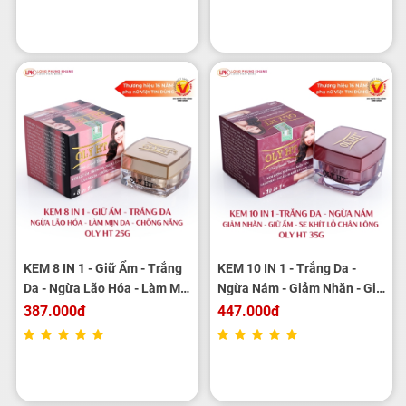
KEM 8 IN 1 - Giữ Ẩm - Trắng
KEM 10 IN 1 - Trắng Da -
Da - Ngừa Lão Hóa - Làm Mịn
Ngừa Nám - Giảm Nhăn - Giữ
Da - Chống Nắng OLY HT 25g
Ẩm - Se Khít Lỗ Chân Lông
387.000đ
447.000đ
OLY HT 35G