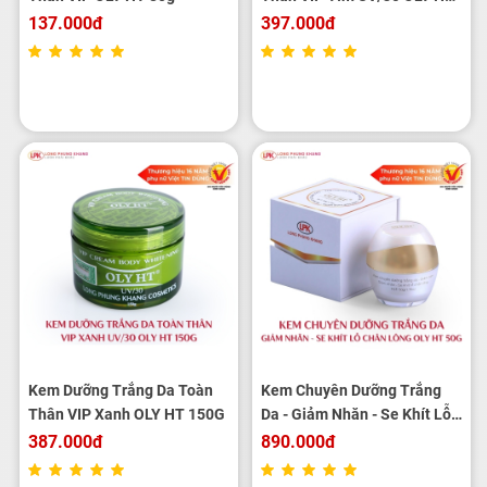
150G
137.000đ
397.000đ
Kem Dưỡng Trắng Da Toàn
Kem Chuyên Dưỡng Trắng
Thân VIP Xanh OLY HT 150G
Da - Giảm Nhăn - Se Khít Lỗ
Chân Lông OLY HT 50g
387.000đ
890.000đ