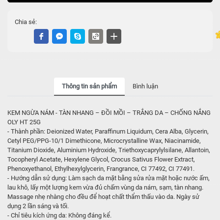
Chia sẻ:
Thông tin sản phẩm
Bình luận
KEM NGỪA NÁM - TÀN NHANG – ĐỒI MỒI – TRẮNG DA – CHỐNG NẮNG
OLY HT 25G
- Thành phần: Deionized Water, Paraffinum Liquidum, Cera Alba, Glycerin,
Cetyl PEG/PPG-10/1 Dimethicone, Microcrystalline Wax, Niacinamide,
Titanium Dioxide, Aluminium Hydroxide, Triethoxycaprylylsilane, Allantoin,
Tocopheryl Acetate, Hexylene Glycol, Crocus Sativus Flower Extract,
Phenoxyethanol, Ethylhexylglycerin, Frangrance, CI 77492, CI 77491.
- Hướng dẫn sử dụng: Làm sạch da mặt bằng sửa rửa mặt hoặc nước ấm,
lau khô, lấy một lượng kem vừa đủ chấm vùng da nám, sạm, tàn nhang.
Massage nhẹ nhàng cho đều để hoạt chất thẩm thấu vào da. Ngày sử
dụng 2 lần sáng và tối.
- Chỉ tiêu kích ứng da: Không đáng kể.